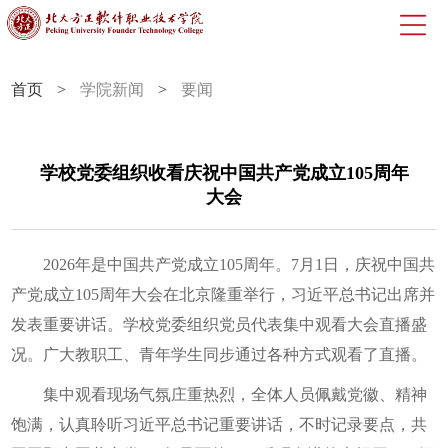
首页
>
学院新闻
>
要闻
学校党委组织收看庆祝中国共产党成立105周年
大会
2026年是中国共产党成立105周年。7月1日，庆祝中国共
产党成立105周年大会在北京隆重举行，习近平总书记出席并
发表重要讲话。学校党委组织党员代表集中观看大会直播盛
况。广大教职工、青年学生同步通过各种方式观看了直播。
集中观看现场气氛庄重热烈，全体人员佩戴党徽、精神
饱满，认真聆听习近平总书记重要讲话，不时记录要点，共