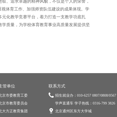
进取、追求卓越的精神风貌，不仅是个人的荣誉，
重视体育工作、加强师资队伍建设的成果体现。学
多元化教学竞赛平台，着力打造一支教学功底扎
教学质量，为学校体育教育事业高质量发展提供坚
主管单位
联系方式
北京市委教育工委
招生就业办：010-6257 0807/0808/0567
北京市教育委员会
学声直通车 学子热线：0316-799 3826
北大方正教育集团
北京通州区东方大学城