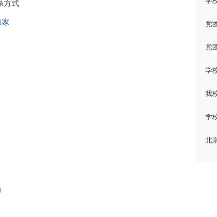
学
系方式
1家
党
党团
学
我
学
北
）