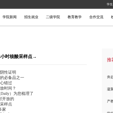
学生
学院新闻
招生就业
二级学院
教育教学
合作交流
4小时​核酸采样点→
推
酸阴性证明
奔赴
的必备品之一
心错过
放时间？
凝聚
g_Daily）为您梳理了
时开放的
产
采样点
多家