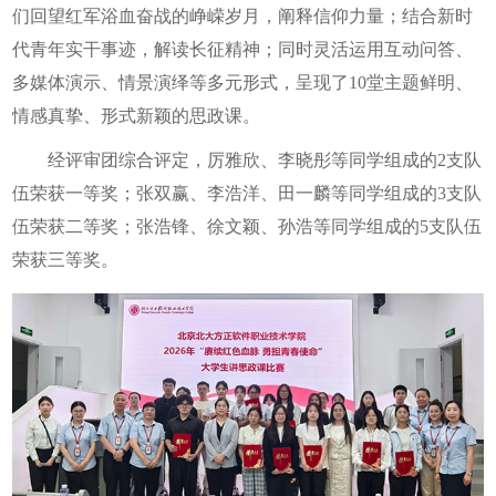
们回望红军浴血奋战的峥嵘岁月，阐释信仰力量；结合新时
代青年实干事迹，解读长征精神；同时灵活运用互动问答、
多媒体演示、情景演绎等多元形式，呈现了10堂主题鲜明、
情感真挚、形式新颖的思政课。
经评审团综合评定，厉雅欣、李晓彤等同学组成的2支队
伍荣获一等奖；张双赢、李浩洋、田一麟等同学组成的3支队
伍荣获二等奖；张浩锋、徐文颖、孙浩等同学组成的5支队伍
荣获三等奖。