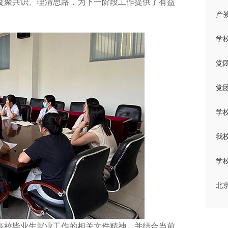
凝聚共识、理清思路，为下一阶段工作提供了有益
产
学
党
党团
学
我
学
北
高校毕业生就业工作的相关文件精神，并结合当前